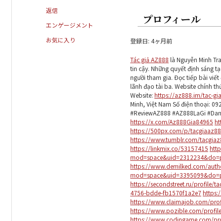
返信
プロフィール
エンゲージメント
お気に入り
登録日: 4ヶ月前
Tác giả AZ888
là Nguyễn Minh Tra
tin cậy. Những quyết định sáng t
người tham gia. Đọc tiếp bài viết
lãnh đạo tài ba. Website chính th
Website:
https://az888.im/tac-gi
Minh, Việt Nam Số điện thoại:
#ReviewAZ888 #AZ888LaGi #Da
https://x.com/Az888Gia84965
ht
https://500px.com/p/tacgiaaz8
https://www.tumblr.com/tacgia
https://linkmix.co/53157415
htt
mod=space&uid=2312234&do=pr
https://www.demilked.com/auth
mod=space&uid=3395099&do=pr
https://secondstreet.ru/profile/t
4756-bdde-fb1570f1a2e7
https:
https://www.claimajob.com/prof
https://www.pozible.com/profil
https://www.codingame.com/pr