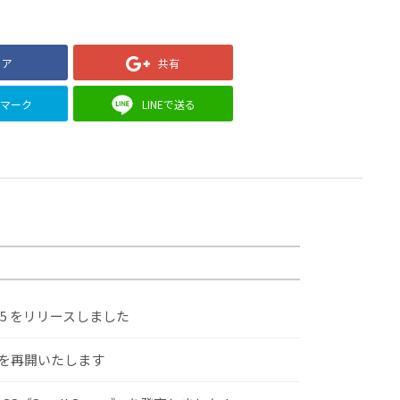
ェア
共有
クマーク
LINEで送る
.5 をリリースしました
けを再開いたします