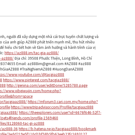
nh, người đã xây dựng một nhà cái trực tuyến chất lượng và
ạo của anh giúp AZ888 phát triển mạnh mẽ, thu hút nhiều
 để hiểu chi tiết hơn về tầm ảnh hưởng và hành trình của vị
ức:
https://az888.im/tac-gia-az888/
a-az888/
Địa chỉ: 39508 Phước Thiện, Long Bình, Hồ Chí
 0928374655 Email: az888im@gmail.com #AZ888 #az888
nhGiaAZ888 #TraiNghiemAZ888 #HuongDanAZ888
tps://www.youtube.com/@tacgiaz888
88
https://www.pinterest.com/tacgiaz888/
z888
http://genina.com/user/editDone/5285780.page
ps://www.xibeiwujin.com/home.php?
ofile&from=space
or/tacgiaaz888/
https://mforum3.cari.com.my/home.php?
ofile
https://www.tripadvisor.com/Profile/tacgiaaz888
acgiaaz888/
https://theexplorers.com/user?id=6676f646-52f7-
//pets4friends.com/profile-1569460
iles/8128060-tac-gi-az888
e/az888-36
https://b.hatena.ne.jp/tacgiaaz888/bookmark
ofile/3edd219e5f110d1bf58b5fb63eeb23fc1693127