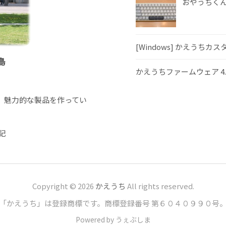
おやうちくんS
[Windows] かえうちカ
島
かえうちファームウェア 4
、魅力的な製品を作ってい
記
Copyright © 2026
かえうち
All rights reserved.
「かえうち」は登録商標です。商標登録番号 第６０４０９９０号
Powered by うぇぶしま