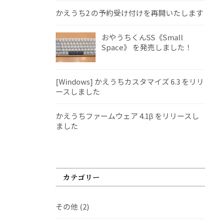
かえうち2 の予約受け付けを再開いたします
おやうちくんSS《Small
Space》 を発売しました！
[Windows] かえうちカスタマイズ 6.3 をリリ
ースしました
かえうちファームウェア 4.1β をリリースし
ました
カテゴリー
その他
(2)