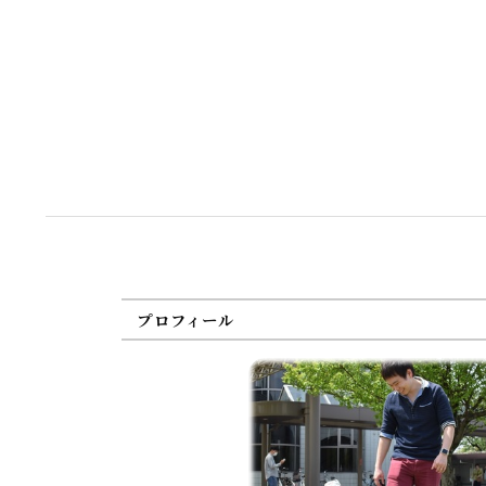
プロフィール