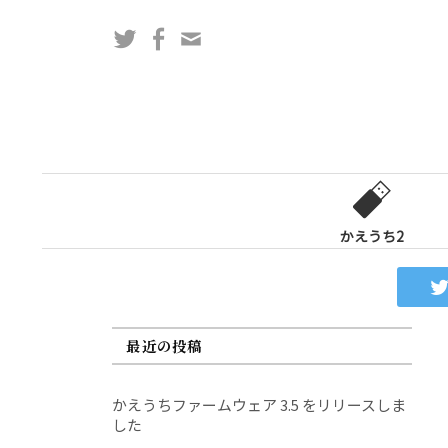
コ
Twitter
Facebook
問
ン
い
テ
合
ン
わ
ツ
せ
へ
フ
ス
ォ
キ
ー
ッ
かえうち2
ム
プ
最近の投稿
かえうちファームウェア 3.5 をリリースしま
した