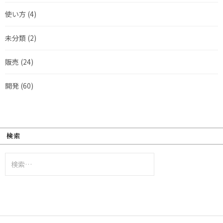
使い方
(4)
未分類
(2)
販売
(24)
開発
(60)
検索
検
索: