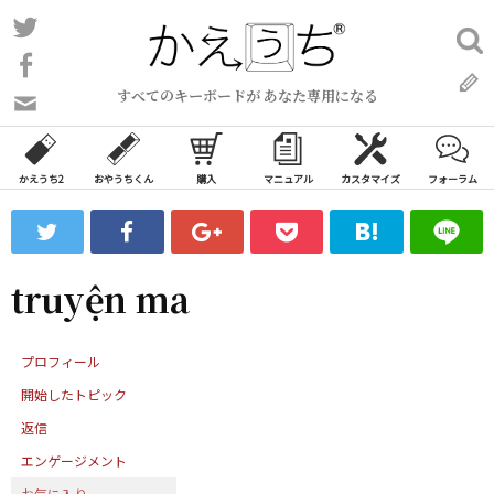
コ
Twitter
検
ン
索:
Facebook
テ
すべてのキーボードが あなた専用になる
ン
問
い
ツ
合
へ
わ
かえうち2
おやうちくん
購入
マニュアル
カスタマイズ
フォーラム
ス
せ
キ
フ
ッ
ォ
ー
プ
truyện ma
ム
プロフィール
開始したトピック
返信
エンゲージメント
お気に入り