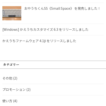
おやうちくんSS《Small Space》 を発売しました！
[Windows] かえうちカスタマイズ 6.3 をリリースしました
かえうちファームウェア 4.1β をリリースしました
カテゴリー
その他
(2)
プロモーション
(2)
使い方
(4)