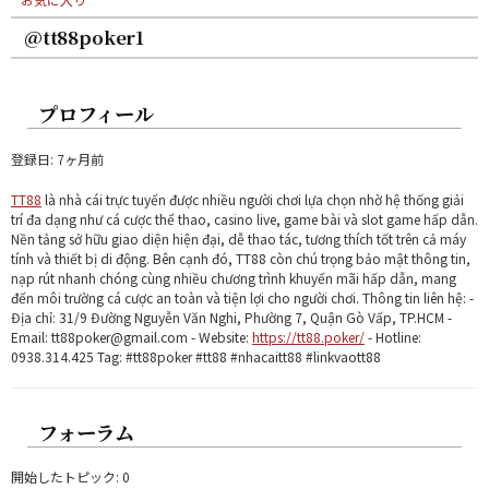
@tt88poker1
プロフィール
登録日: 7ヶ月前
TT88
là nhà cái trực tuyến được nhiều người chơi lựa chọn nhờ hệ thống giải
trí đa dạng như cá cược thể thao, casino live, game bài và slot game hấp dẫn.
Nền tảng sở hữu giao diện hiện đại, dễ thao tác, tương thích tốt trên cả máy
tính và thiết bị di động. Bên cạnh đó, TT88 còn chú trọng bảo mật thông tin,
nạp rút nhanh chóng cùng nhiều chương trình khuyến mãi hấp dẫn, mang
đến môi trường cá cược an toàn và tiện lợi cho người chơi. Thông tin liên hệ: -
Địa chỉ: 31/9 Đường Nguyễn Văn Nghi, Phường 7, Quận Gò Vấp, TP.HCM -
Email: tt88poker@gmail.com - Website:
https://tt88.poker/
- Hotline:
0938.314.425 Tag: #tt88poker #tt88 #nhacaitt88 #linkvaott88
フォーラム
開始したトピック: 0