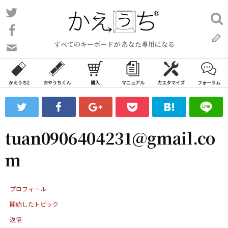
コ
Twitter
検
ン
索:
Facebook
テ
すべてのキーボードが あなた専用になる
ン
問
い
ツ
合
へ
わ
かえうち2
おやうちくん
購入
マニュアル
カスタマイズ
フォーラム
ス
せ
キ
フ
ッ
ォ
ー
プ
tuan0906404231@gmail.co
ム
m
プロフィール
開始したトピック
返信