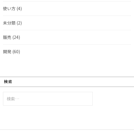
使い方
(4)
未分類
(2)
販売
(24)
開発
(60)
検索
検
索: