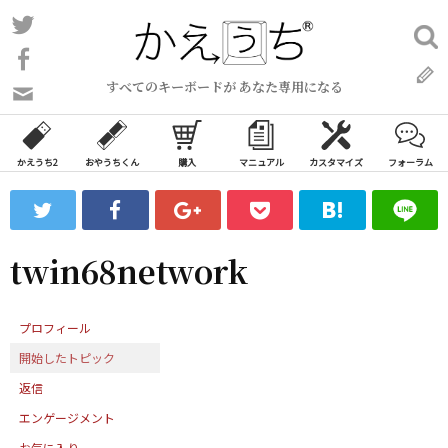
コ
Twitter
検
ン
索:
Facebook
テ
すべてのキーボードが あなた専用になる
ン
問
い
ツ
合
へ
わ
かえうち2
おやうちくん
購入
マニュアル
カスタマイズ
フォーラム
ス
せ
キ
フ
ッ
ォ
ー
プ
twin68network
ム
プロフィール
開始したトピック
返信
エンゲージメント
お気に入り