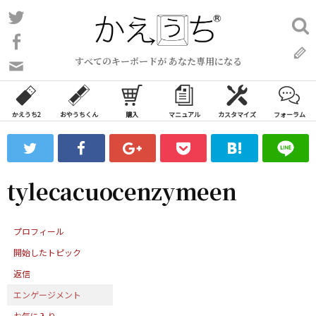
コ
Twitter
検
ン
索:
Facebook
テ
すべてのキーボードが あなた専用になる
ン
問
い
ツ
合
へ
わ
かえうち2
おやうちくん
購入
マニュアル
カスタマイズ
フォーラム
ス
せ
キ
フ
ッ
ォ
ー
プ
tylecacuocenzymeen
ム
プロフィール
開始したトピック
返信
エンゲージメント
お気に入り