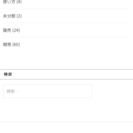
使い方
(4)
未分類
(2)
販売
(24)
開発
(60)
検索
検
索: