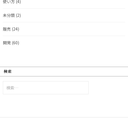
使い方
(4)
未分類
(2)
販売
(24)
開発
(60)
検索
検
索: