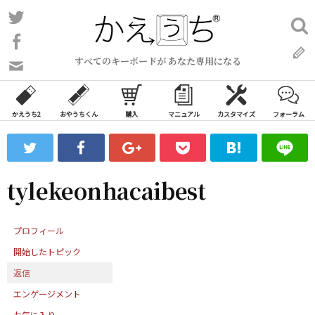
コ
Twitter
検
ン
索:
Facebook
テ
すべてのキーボードが あなた専用になる
ン
問
い
ツ
合
へ
わ
かえうち2
おやうちくん
購入
マニュアル
カスタマイズ
フォーラム
ス
せ
キ
フ
ッ
ォ
ー
プ
tylekeonhacaibest
ム
プロフィール
開始したトピック
返信
エンゲージメント
お気に入り