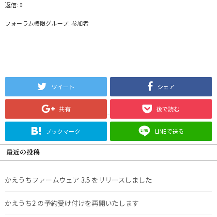
返信: 0
フォーラム権限グループ: 参加者
ツイート
シェア
共有
後で読む
ブックマーク
LINEで送る
最近の投稿
かえうちファームウェア 3.5 をリリースしました
かえうち2 の予約受け付けを再開いたします