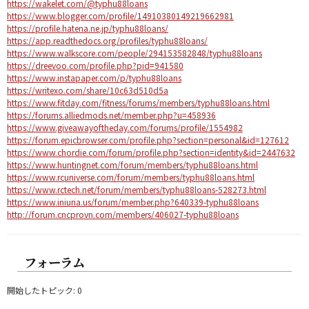
https://wakelet.com/@typhu88loans
https://www.blogger.com/profile/14910380149219662981
https://profile.hatena.ne.jp/typhu88loans/
https://app.readthedocs.org/profiles/typhu88loans/
https://www.walkscore.com/people/294153582848/typhu88loans
https://dreevoo.com/profile.php?pid=941580
https://www.instapaper.com/p/typhu88loans
https://writexo.com/share/10c63d510d5a
https://www.fitday.com/fitness/forums/members/typhu88loans.html
https://forums.alliedmods.net/member.php?u=458936
https://www.giveawayoftheday.com/forums/profile/1554982
https://forum.epicbrowser.com/profile.php?section=personal&id=127612
https://www.chordie.com/forum/profile.php?section=identity&id=2447632
https://www.huntingnet.com/forum/members/typhu88loans.html
https://www.rcuniverse.com/forum/members/typhu88loans.html
https://www.rctech.net/forum/members/typhu88loans-528273.html
https://www.iniuria.us/forum/member.php?640339-typhu88loans
http://forum.cncprovn.com/members/406027-typhu88loans
フォーラム
開始したトピック: 0