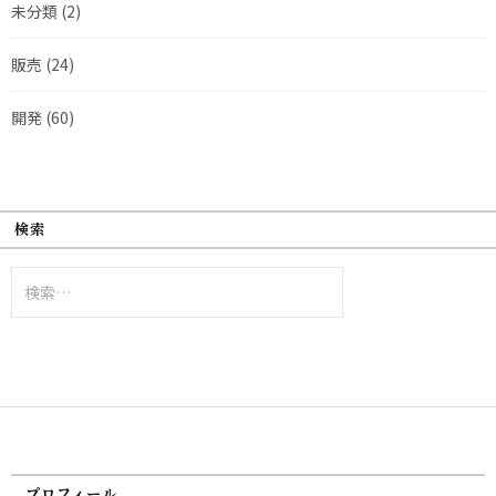
未分類
(2)
販売
(24)
開発
(60)
検索
検
索:
プロフィール