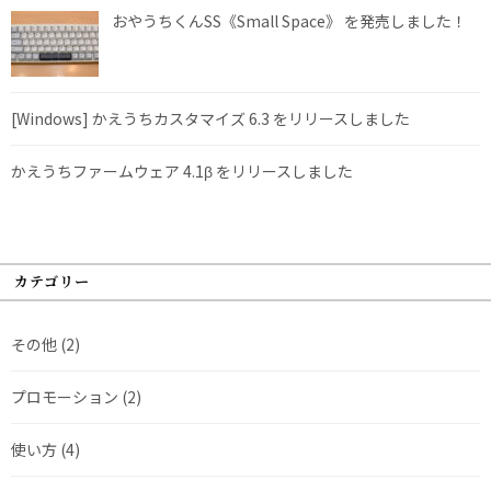
おやうちくんSS《Small Space》 を発売しました！
[Windows] かえうちカスタマイズ 6.3 をリリースしました
かえうちファームウェア 4.1β をリリースしました
カテゴリー
その他
(2)
プロモーション
(2)
使い方
(4)