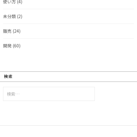
使い方
(4)
未分類
(2)
販売
(24)
開発
(60)
検索
検
索: