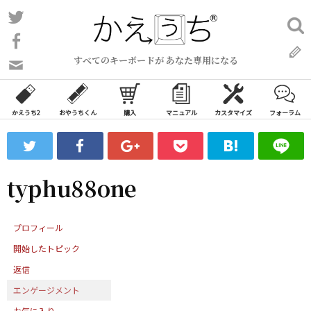
コ
Twitter
検
ン
索:
Facebook
テ
すべてのキーボードが あなた専用になる
ン
問
い
ツ
合
へ
わ
かえうち2
おやうちくん
購入
マニュアル
カスタマイズ
フォーラム
ス
せ
キ
フ
ッ
ォ
ー
プ
typhu88one
ム
プロフィール
開始したトピック
返信
エンゲージメント
お気に入り