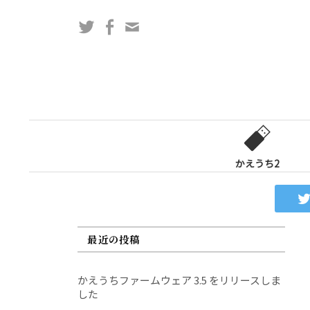
コ
Twitter
Facebook
問
ン
い
テ
合
ン
わ
ツ
せ
へ
フ
ス
ォ
キ
ー
ッ
かえうち2
ム
プ
最近の投稿
かえうちファームウェア 3.5 をリリースしま
した