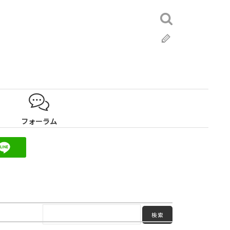
検
索:
ブ
ロ
グ
フォーラム