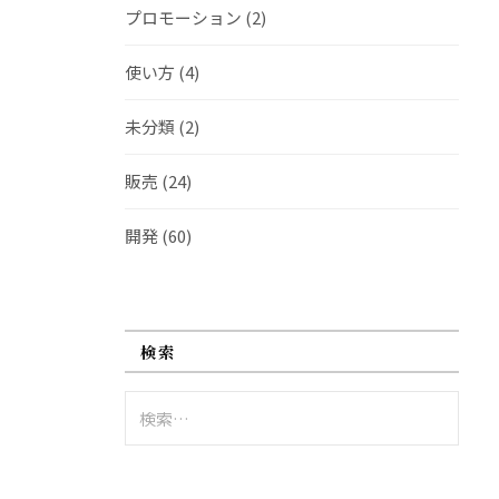
プロモーション
(2)
使い方
(4)
未分類
(2)
販売
(24)
開発
(60)
検索
検
索: