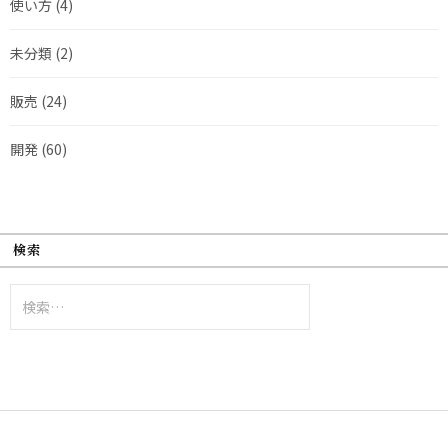
使い方
(4)
未分類
(2)
販売
(24)
開発
(60)
検索
検
索: