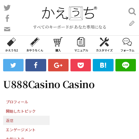
コ
Twitter
検
ン
索:
Facebook
テ
すべてのキーボードが あなた専用になる
ン
問
い
ツ
合
へ
わ
かえうち2
おやうちくん
購入
マニュアル
カスタマイズ
フォーラム
ス
せ
キ
フ
ッ
ォ
ー
プ
U888Casino Casino
ム
プロフィール
開始したトピック
返信
エンゲージメント
お気に入り