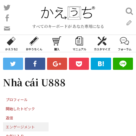
コ
Twitter
検
ン
索:
Facebook
テ
すべてのキーボードが あなた専用になる
ン
問
い
ツ
合
へ
わ
かえうち2
おやうちくん
購入
マニュアル
カスタマイズ
フォーラム
ス
せ
キ
フ
ッ
ォ
ー
プ
Nhà cái U888
ム
プロフィール
開始したトピック
返信
エンゲージメント
お気に入り