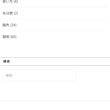
使い方
(4)
未分類
(2)
販売
(24)
開発
(60)
検索
検
索: