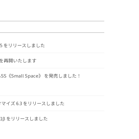
.5 をリリースしました
けを再開いたします
S《Small Space》 を発売しました！
スタマイズ 6.3 をリリースしました
.1β をリリースしました