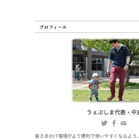
プロフィール
うぇぶしま代表・中
皆さまのIT環境がより便利で使いやすくなるよう