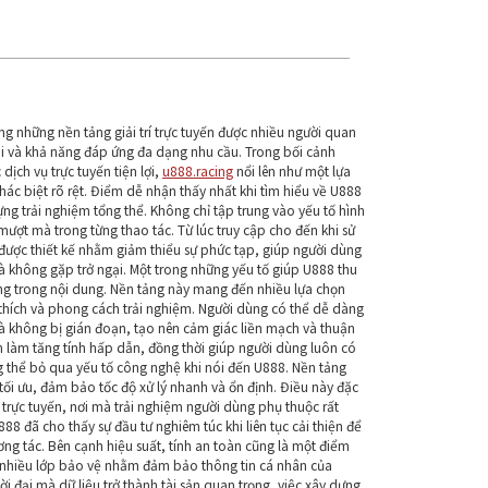
g những nền tảng giải trí trực tuyến được nhiều người quan
ại và khả năng đáp ứng đa dạng nhu cầu. Trong bối cảnh
dịch vụ trực tuyến tiện lợi,
u888.racing
nổi lên như một lựa
hác biệt rõ rệt. Điểm dễ nhận thấy nhất khi tìm hiểu về U888
ựng trải nghiệm tổng thể. Không chỉ tập trung vào yếu tố hình
mượt mà trong từng thao tác. Từ lúc truy cập cho đến khi sử
được thiết kế nhằm giảm thiểu sự phức tạp, giúp người dùng
không gặp trở ngại. Một trong những yếu tố giúp U888 thu
ạng trong nội dung. Nền tảng này mang đến nhiều lựa chọn
 thích và phong cách trải nghiệm. Người dùng có thể dễ dàng
 không bị gián đoạn, tạo nên cảm giác liền mạch và thuận
 làm tăng tính hấp dẫn, đồng thời giúp người dùng luôn có
thể bỏ qua yếu tố công nghệ khi nói đến U888. Nền tảng
tối ưu, đảm bảo tốc độ xử lý nhanh và ổn định. Điều này đặc
 trực tuyến, nơi mà trải nghiệm người dùng phụ thuộc rất
88 đã cho thấy sự đầu tư nghiêm túc khi liên tục cải thiện để
ương tác. Bên cạnh hiệu suất, tính an toàn cũng là một điểm
nhiều lớp bảo vệ nhằm đảm bảo thông tin cá nhân của
ời đại mà dữ liệu trở thành tài sản quan trọng, việc xây dựng