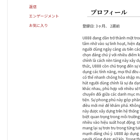
返信
プロフィール
エンゲージメント
お気に入り
登録日: 3ヶ月、 2週前
U888 đang dần trở thành một tron
tâm nhờ vào sự linh hoạt, hiện đ
người dùng ngày càng ưu tiên các 
chọn đáng chú ý với nhiều điểm k
chính là cách nền tảng này xây d
thức, U888 còn chú trọng đến sự 
dụng các tính năng, mọi thứ đều 
có thể nhanh chóng hòa nhập mà 
hút người dùng chính là sự đa d
khác nhau, phù hợp với nhiều sở
chuyển đổi giữa các danh mục mà
tiện. Sự phong phú này góp phần
điều mới mẻ để khám phá. Không 
này được xây dựng trên hệ thống 
biệt quan trọng trong môi trường
nhiều vào hiệu suất hoạt động. U8
mang lại sự trơn tru trong từng t
mạnh đáng chú ý. U888 áp dụng 
người dùng được giữ kín. Trong th