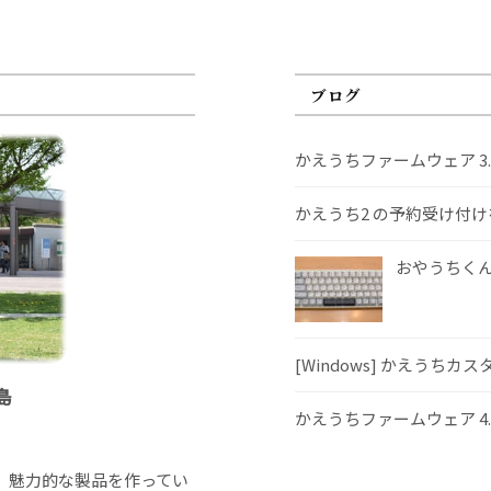
ブログ
かえうちファームウェア 3
かえうち2 の予約受け付
おやうちくんS
[Windows] かえうちカ
島
かえうちファームウェア 4
、魅力的な製品を作ってい