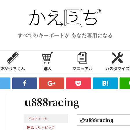
すべてのキーボードが あなた専用になる
おやうちくん
購入
マニュアル
カスタマイズ
u888racing
プロフィール
@u888racing
開始したトピック