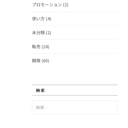
プロモーション
(2)
使い方
(4)
未分類
(2)
販売
(24)
開発
(60)
検索
検
索: