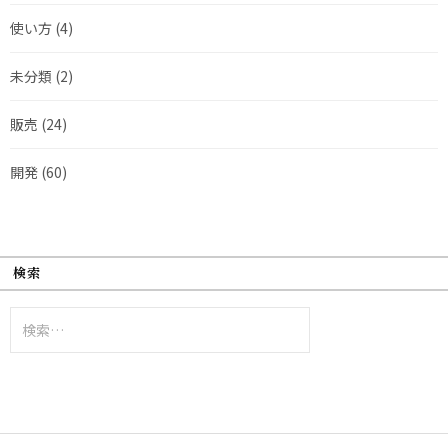
使い方
(4)
未分類
(2)
販売
(24)
開発
(60)
検索
検
索: