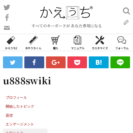
コ
Twitter
検
ン
索:
Facebook
テ
すべてのキーボードが あなた専用になる
ン
問
い
ツ
合
へ
わ
かえうち2
おやうちくん
購入
マニュアル
カスタマイズ
フォーラム
ス
せ
キ
フ
ッ
ォ
ー
プ
u888swiki
ム
プロフィール
開始したトピック
返信
エンゲージメント
お気に入り