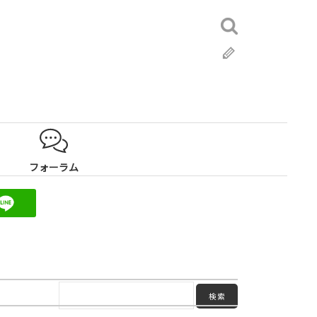
検
索:
ブ
ロ
グ
フォーラム