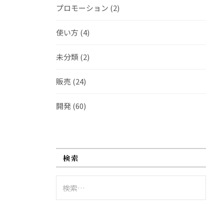
プロモーション
(2)
使い方
(4)
未分類
(2)
販売
(24)
開発
(60)
検索
検
索: