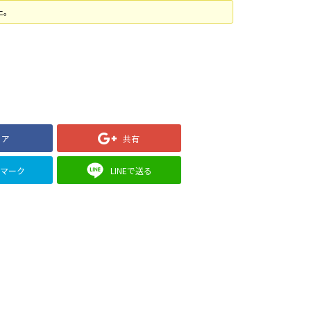
た。
ェア
共有
クマーク
LINEで送る