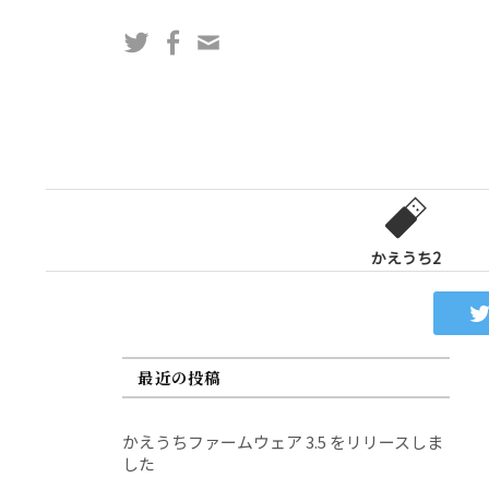
コ
Twitter
Facebook
問
ン
い
テ
合
ン
わ
ツ
せ
へ
フ
ス
ォ
キ
ー
ッ
かえうち2
ム
プ
最近の投稿
かえうちファームウェア 3.5 をリリースしま
した