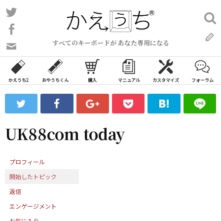
コ
Twitter
検
ン
索:
Facebook
テ
すべてのキーボードが あなた専用になる
ン
問
い
ツ
合
へ
わ
かえうち2
おやうちくん
購入
マニュアル
カスタマイズ
フォーラム
ス
せ
キ
フ
ッ
ォ
ー
プ
UK88com today
ム
プロフィール
開始したトピック
返信
エンゲージメント
お気に入り