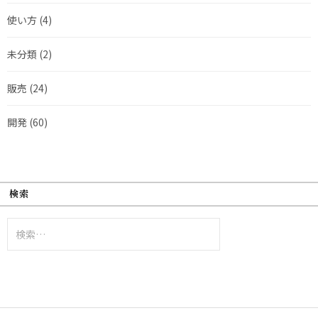
使い方
(4)
未分類
(2)
販売
(24)
開発
(60)
検索
検
索: