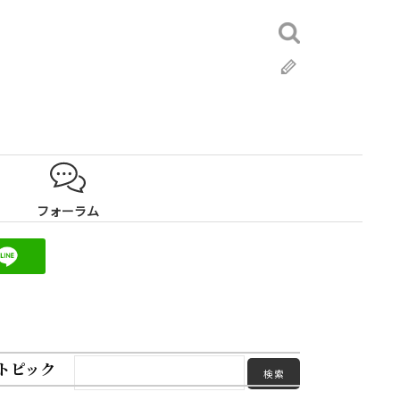
検
索:
ブ
ロ
グ
フォーラム
トピック