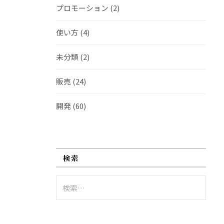
プロモーション
(2)
使い方
(4)
未分類
(2)
販売
(24)
開発
(60)
検索
検
索: