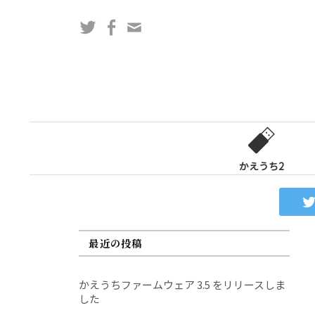
コ
Twitter
Facebook
問
ン
い
テ
合
ン
わ
ツ
せ
へ
フ
ス
ォ
キ
ー
ッ
かえうち2
ム
プ
最近の投稿
かえうちファームウェア 3.5 をリリースしま
した