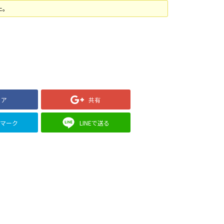
た。
ェア
共有
クマーク
LINEで送る