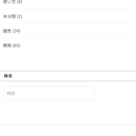
使い方
(4)
未分類
(2)
販売
(24)
開発
(60)
検索
検
索: