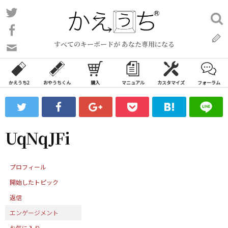
コ
Twitter
検
ン
索:
Facebook
テ
すべてのキーボードが あなた専用になる
ン
問
い
ツ
合
へ
わ
かえうち2
おやうちくん
購入
マニュアル
カスタマイズ
フォーラム
ス
せ
キ
フ
ッ
ォ
ー
プ
UqNqJFi
ム
プロフィール
開始したトピック
返信
エンゲージメント
お気に入り