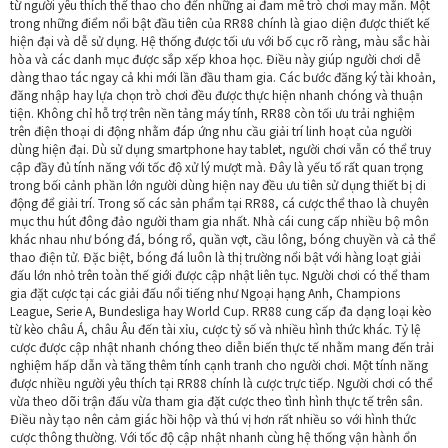
từ người yêu thích thể thao cho đến những ai đam mê trò chơi may mắn. Một
trong những điểm nổi bật đầu tiên của RR88 chính là giao diện được thiết kế
hiện đại và dễ sử dụng. Hệ thống được tối ưu với bố cục rõ ràng, màu sắc hài
hòa và các danh mục được sắp xếp khoa học. Điều này giúp người chơi dễ
dàng thao tác ngay cả khi mới lần đầu tham gia. Các bước đăng ký tài khoản,
đăng nhập hay lựa chọn trò chơi đều được thực hiện nhanh chóng và thuận
tiện. Không chỉ hỗ trợ trên nền tảng máy tính, RR88 còn tối ưu trải nghiệm
trên điện thoại di động nhằm đáp ứng nhu cầu giải trí linh hoạt của người
dùng hiện đại. Dù sử dụng smartphone hay tablet, người chơi vẫn có thể truy
cập đầy đủ tính năng với tốc độ xử lý mượt mà. Đây là yếu tố rất quan trọng
trong bối cảnh phần lớn người dùng hiện nay đều ưu tiên sử dụng thiết bị di
động để giải trí. Trong số các sản phẩm tại RR88, cá cược thể thao là chuyên
mục thu hút đông đảo người tham gia nhất. Nhà cái cung cấp nhiều bộ môn
khác nhau như bóng đá, bóng rổ, quần vợt, cầu lông, bóng chuyền và cả thể
thao điện tử. Đặc biệt, bóng đá luôn là thị trường nổi bật với hàng loạt giải
đấu lớn nhỏ trên toàn thế giới được cập nhật liên tục. Người chơi có thể tham
gia đặt cược tại các giải đấu nổi tiếng như Ngoại hạng Anh, Champions
League, Serie A, Bundesliga hay World Cup. RR88 cung cấp đa dạng loại kèo
từ kèo châu Á, châu Âu đến tài xỉu, cược tỷ số và nhiều hình thức khác. Tỷ lệ
cược được cập nhật nhanh chóng theo diễn biến thực tế nhằm mang đến trải
nghiệm hấp dẫn và tăng thêm tính cạnh tranh cho người chơi. Một tính năng
được nhiều người yêu thích tại RR88 chính là cược trực tiếp. Người chơi có thể
vừa theo dõi trận đấu vừa tham gia đặt cược theo tình hình thực tế trên sân.
Điều này tạo nên cảm giác hồi hộp và thú vị hơn rất nhiều so với hình thức
cược thông thường. Với tốc độ cập nhật nhanh cùng hệ thống vận hành ổn