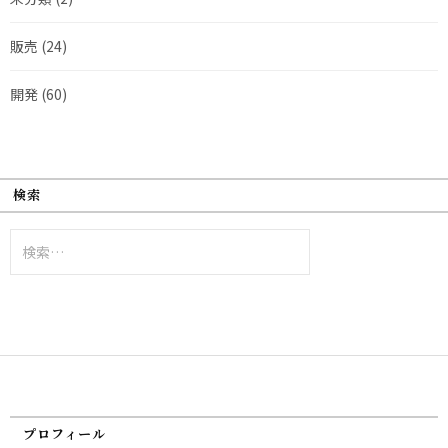
販売
(24)
開発
(60)
検索
検
索:
プロフィール