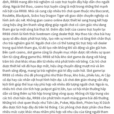
định, RR88 mang đến trải nghiệm cá cược trực tuyến đầy hấp dẫn cho người
dùng. Ngoài thể thao, casino trực tuyến cũng là một trong những thế mạnh
nổi bật của RR88. Nhà cái cung cấp nhiều trò chơi quen thuộc như Baccarat,
Roulette, Blackjack, Sicbo hay Dragon Tiger với giao diện chuyên nghiệp và
hình ảnh sắc nét. Không gian casino online được thiết kế sang trọng kết hợp
cùng hiệu ứng âm thanh sống động giúp người chơi có cảm giác như đang
tham gia tại một sòng bài thực tế. Điểm đặc biệt của casino trực tuyến tại
RR88 chính là hình thức livestream cùng dealer thật. Mọi thao tác chia bài hay
quay số đều được phát trực tiếp, tạo nên sự minh bạch và tăng tính chân thực
cho trải nghiệm giải trí. Người chơi còn có thể tương tác trực tiếp với dealer
trong quá trình tham gia, từ đó tạo nên không khí sôi động và gần gũi hơn.
Bên cạnh casino, slot game cũng là chuyên mục nhận được rất nhiều sự quan
tâm từ cộng đồng game thủ. RR88 sở hữu kho slot game đa dạng với hàng
trăm trò chơi khác nhau đến từ nhiều nhà phát triển nổi tiếng. Các trò chơi
được thiết kế với đồ họa đẹp mắt, hiệu ứng chuyển động mượt mà và âm
thanh sống động, mang lại trải nghiệm giải trí đầy cuốn hút. Slot game tại
RR88 có nhiều chủ đề phong phú như thần thoại, kho báu, phiêu lưu, Ai Cập
cổ đại hay các nhân vật hoạt hình hiện đại. Lối chơi đơn giản nhưng vẫn đầy
kịch tính giúp thể loại này phù hợp với nhiều đối tượng người chơi. Ngoài ra,
nhiều trò chơi còn tích hợp jackpot giá trị lớn, tạo cơ hội nhận thưởng hấp
dẫn và tăng thêm sự hồi hộp trong từng vòng quay. Không chỉ tập trung vào
các trò chơi hiện đại, RR88 còn phát triển mạnh mảng game bài đổi thưởng.
Những trò chơi quen thuộc như Tiến Lên, Poker, Mậu Binh, Phỏm hay Xì Dách
đều được tích hợp đầy đủ trên hệ thống. Các phòng chơi được phân chia theo
nhiều mức cược khác nhau nhằm phù hợp với nhu cầu của từng người tham