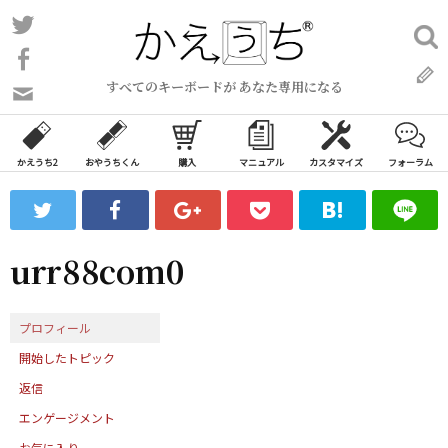
コ
Twitter
検
ン
索:
Facebook
テ
すべてのキーボードが あなた専用になる
ン
問
い
ツ
合
へ
わ
かえうち2
おやうちくん
購入
マニュアル
カスタマイズ
フォーラム
ス
せ
キ
フ
ッ
ォ
ー
プ
urr88com0
ム
プロフィール
開始したトピック
返信
エンゲージメント
お気に入り