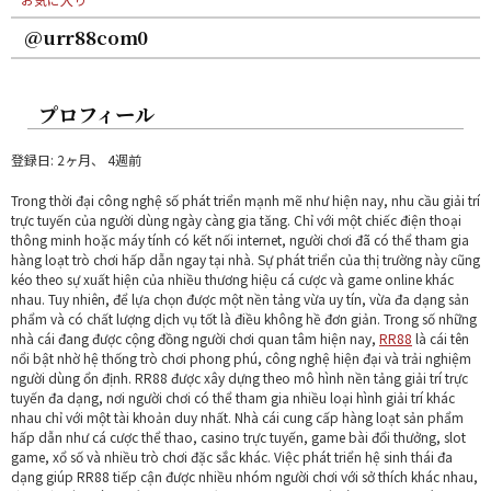
@urr88com0
プロフィール
登録日: 2ヶ月、 4週前
Trong thời đại công nghệ số phát triển mạnh mẽ như hiện nay, nhu cầu giải trí
trực tuyến của người dùng ngày càng gia tăng. Chỉ với một chiếc điện thoại
thông minh hoặc máy tính có kết nối internet, người chơi đã có thể tham gia
hàng loạt trò chơi hấp dẫn ngay tại nhà. Sự phát triển của thị trường này cũng
kéo theo sự xuất hiện của nhiều thương hiệu cá cược và game online khác
nhau. Tuy nhiên, để lựa chọn được một nền tảng vừa uy tín, vừa đa dạng sản
phẩm và có chất lượng dịch vụ tốt là điều không hề đơn giản. Trong số những
nhà cái đang được cộng đồng người chơi quan tâm hiện nay,
RR88
là cái tên
nổi bật nhờ hệ thống trò chơi phong phú, công nghệ hiện đại và trải nghiệm
người dùng ổn định. RR88 được xây dựng theo mô hình nền tảng giải trí trực
tuyến đa dạng, nơi người chơi có thể tham gia nhiều loại hình giải trí khác
nhau chỉ với một tài khoản duy nhất. Nhà cái cung cấp hàng loạt sản phẩm
hấp dẫn như cá cược thể thao, casino trực tuyến, game bài đổi thưởng, slot
game, xổ số và nhiều trò chơi đặc sắc khác. Việc phát triển hệ sinh thái đa
dạng giúp RR88 tiếp cận được nhiều nhóm người chơi với sở thích khác nhau,