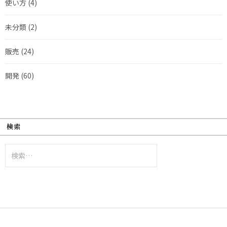
使い方
(4)
未分類
(2)
販売
(24)
開発
(60)
検索
検
索: