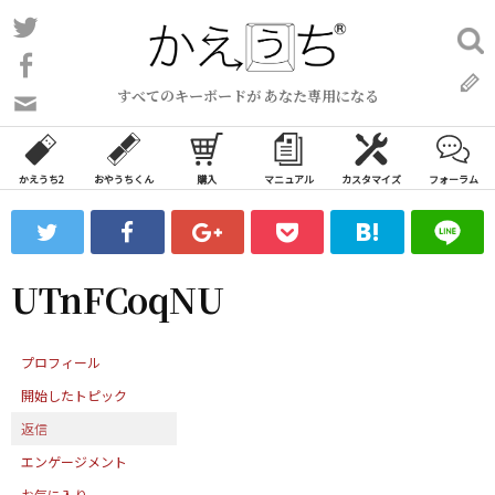
コ
Twitter
検
ン
索:
Facebook
テ
すべてのキーボードが あなた専用になる
ン
問
い
ツ
合
へ
わ
かえうち2
おやうちくん
購入
マニュアル
カスタマイズ
フォーラム
ス
せ
キ
フ
ッ
ォ
ー
プ
UTnFCoqNU
ム
プロフィール
開始したトピック
返信
エンゲージメント
お気に入り