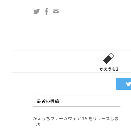
コ
Twitter
Facebook
問
ン
い
テ
合
ン
わ
ツ
せ
へ
フ
ス
ォ
キ
ー
ッ
かえうち2
ム
プ
最近の投稿
かえうちファームウェア 3.5 をリリースしま
した