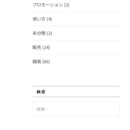
プロモーション
(2)
使い方
(4)
未分類
(2)
販売
(24)
開発
(60)
検索
検
索: