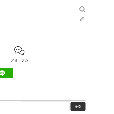
検
索:
ブ
ロ
グ
フォーラム