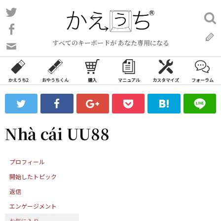
コ
Twitter
検
ン
索:
Facebook
テ
すべてのキーボードが あなた専用になる
ン
問
い
ツ
合
へ
わ
かえうち2
おやうちくん
購入
マニュアル
カスタマイズ
フォーラム
ス
せ
キ
フ
ッ
ォ
ー
プ
Nhà cái UU88
ム
プロフィール
開始したトピック
返信
エンゲージメント
お気に入り