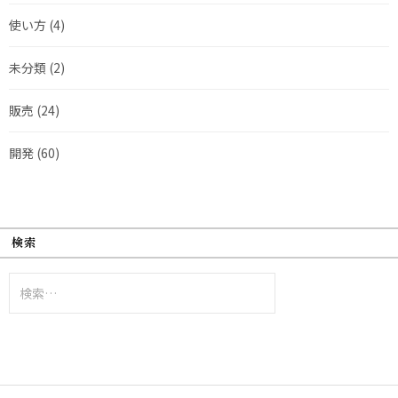
使い方
(4)
未分類
(2)
販売
(24)
開発
(60)
検索
検
索: