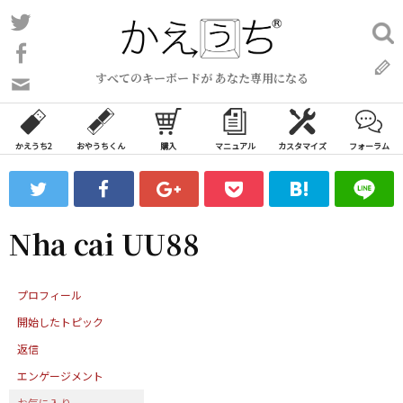
コ
Twitter
検
ン
索:
Facebook
テ
すべてのキーボードが あなた専用になる
ン
問
い
ツ
合
へ
わ
かえうち2
おやうちくん
購入
マニュアル
カスタマイズ
フォーラム
ス
せ
キ
フ
ッ
ォ
ー
プ
Nha cai UU88
ム
プロフィール
開始したトピック
返信
エンゲージメント
お気に入り