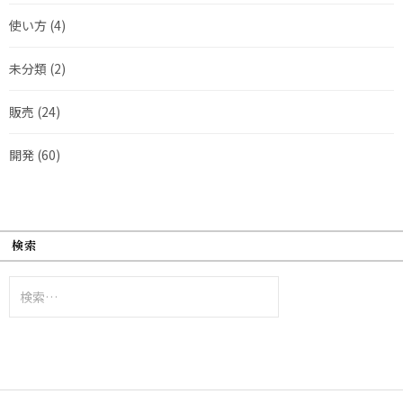
使い方
(4)
未分類
(2)
販売
(24)
開発
(60)
検索
検
索: