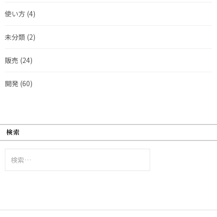
使い方
(4)
未分類
(2)
販売
(24)
開発
(60)
検索
検
索: