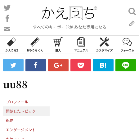
コ
Twitter
検
ン
索:
Facebook
テ
すべてのキーボードが あなた専用になる
ン
問
い
ツ
合
へ
わ
かえうち2
おやうちくん
購入
マニュアル
カスタマイズ
フォーラム
ス
せ
キ
フ
ッ
ォ
ー
プ
uu88
ム
プロフィール
開始したトピック
返信
エンゲージメント
お気に入り