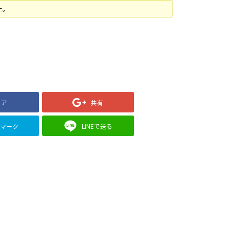
た。
ェア
共有
クマーク
LINEで送る