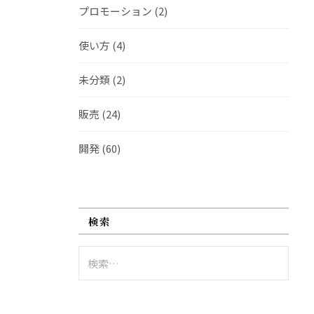
プロモーション
(2)
使い方
(4)
未分類
(2)
販売
(24)
開発
(60)
検索
検
索: