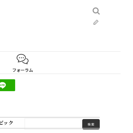
検
索:
ブ
ロ
グ
フォーラム
ピック