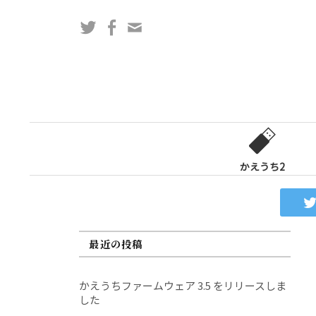
コ
Twitter
Facebook
問
ン
い
テ
合
ン
わ
ツ
せ
へ
フ
ス
ォ
キ
ー
ッ
かえうち2
ム
プ
最近の投稿
かえうちファームウェア 3.5 をリリースしま
した