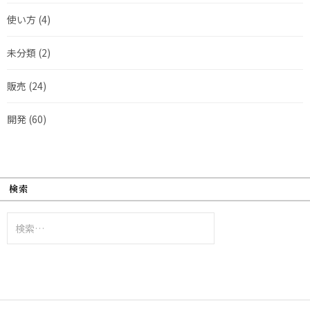
使い方
(4)
未分類
(2)
販売
(24)
開発
(60)
検索
検
索: