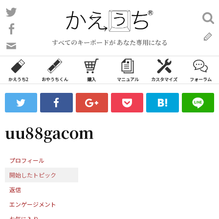
コ
Twitter
検
ン
索:
Facebook
テ
すべてのキーボードが あなた専用になる
ン
問
い
ツ
合
へ
わ
かえうち2
おやうちくん
購入
マニュアル
カスタマイズ
フォーラム
ス
せ
キ
フ
ッ
ォ
ー
プ
uu88gacom
ム
プロフィール
開始したトピック
返信
エンゲージメント
お気に入り