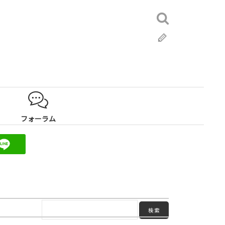
検
索:
ブ
ロ
グ
フォーラム