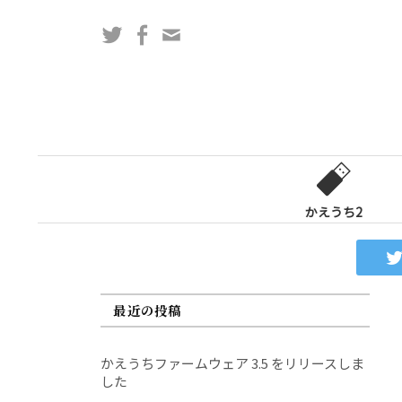
コ
Twitter
Facebook
問
ン
い
テ
合
ン
わ
ツ
せ
へ
フ
ス
ォ
キ
ー
ッ
かえうち2
ム
プ
最近の投稿
かえうちファームウェア 3.5 をリリースしま
した