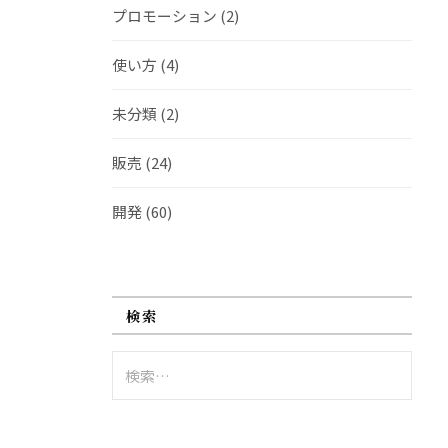
プロモーション
(2)
使い方
(4)
未分類
(2)
販売
(24)
開発
(60)
検索
検
索: