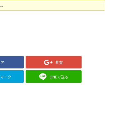
た。
ェア
共有
クマーク
LINEで送る