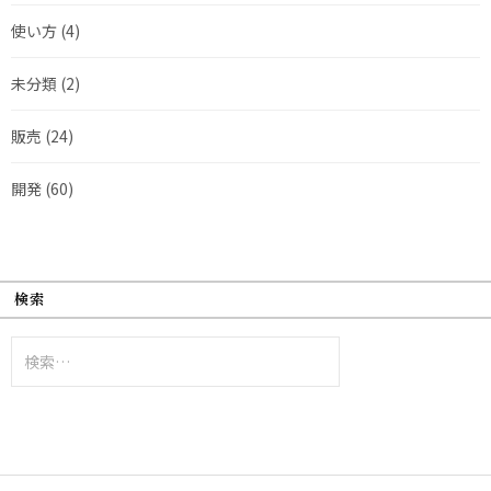
使い方
(4)
未分類
(2)
販売
(24)
開発
(60)
検索
検
索: