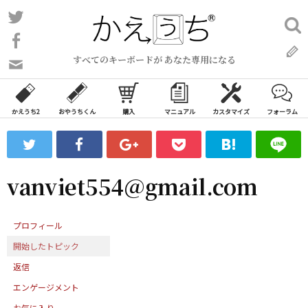
コ
Twitter
検
ン
索:
Facebook
テ
すべてのキーボードが あなた専用になる
ン
問
い
ツ
合
へ
わ
かえうち2
おやうちくん
購入
マニュアル
カスタマイズ
フォーラム
ス
せ
キ
フ
ッ
ォ
ー
プ
vanviet554@gmail.com
ム
プロフィール
開始したトピック
返信
エンゲージメント
お気に入り