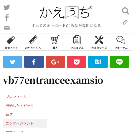
コ
Twitter
検
ン
索:
Facebook
テ
すべてのキーボードが あなた専用になる
ン
問
い
ツ
合
へ
わ
かえうち2
おやうちくん
購入
マニュアル
カスタマイズ
フォーラム
ス
せ
キ
フ
ッ
ォ
ー
プ
vb77entranceexamsio
ム
プロフィール
開始したトピック
返信
エンゲージメント
お気に入り