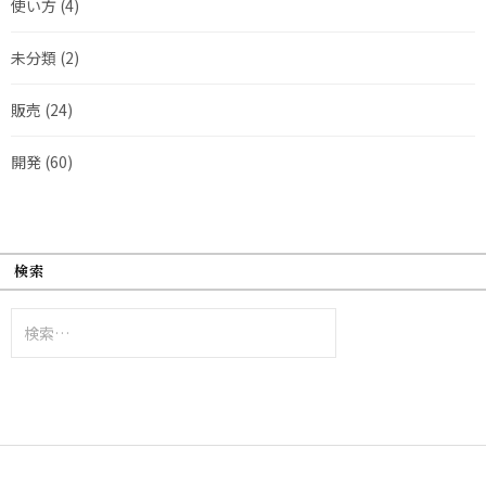
使い方
(4)
未分類
(2)
販売
(24)
開発
(60)
検索
検
索: