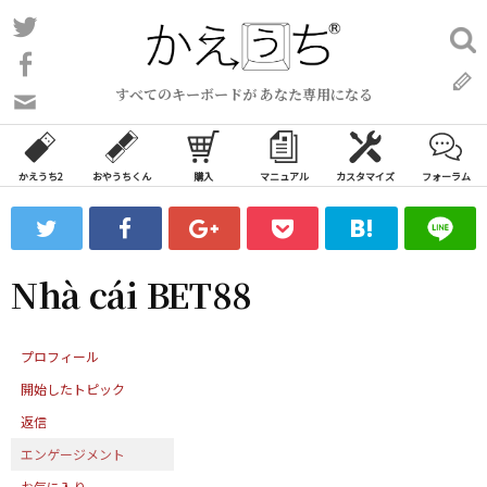
コ
Twitter
検
ン
索:
Facebook
テ
すべてのキーボードが あなた専用になる
ン
問
い
ツ
合
へ
わ
かえうち2
おやうちくん
購入
マニュアル
カスタマイズ
フォーラム
ス
せ
キ
フ
ッ
ォ
ー
プ
Nhà cái BET88
ム
プロフィール
開始したトピック
返信
エンゲージメント
お気に入り