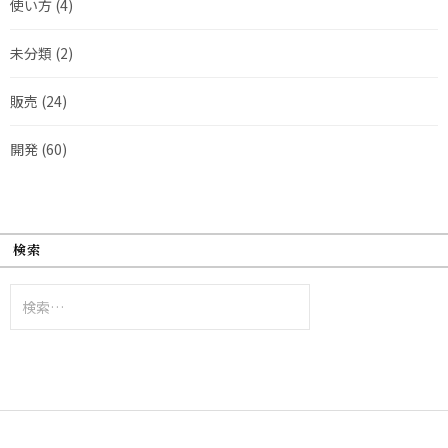
使い方
(4)
未分類
(2)
販売
(24)
開発
(60)
検索
検
索: