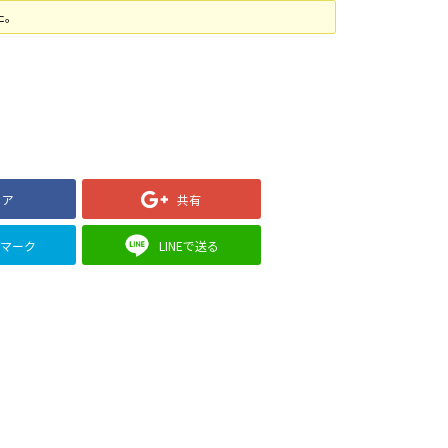
た。
ェア
共有
クマーク
LINEで送る