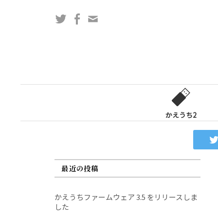
コ
Twitter
Facebook
問
ン
い
テ
合
ン
わ
ツ
せ
へ
フ
ス
ォ
キ
ー
ッ
かえうち2
ム
プ
最近の投稿
かえうちファームウェア 3.5 をリリースしま
した