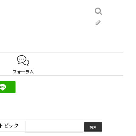
検
索:
ブ
ロ
グ
フォーラム
トピック