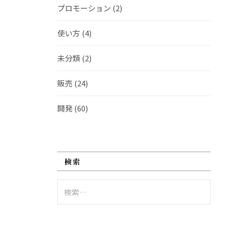
プロモーション
(2)
使い方
(4)
未分類
(2)
販売
(24)
開発
(60)
検索
検
索: