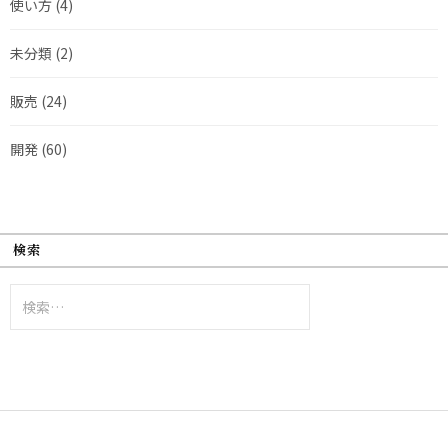
使い方
(4)
未分類
(2)
販売
(24)
開発
(60)
検索
検
索: