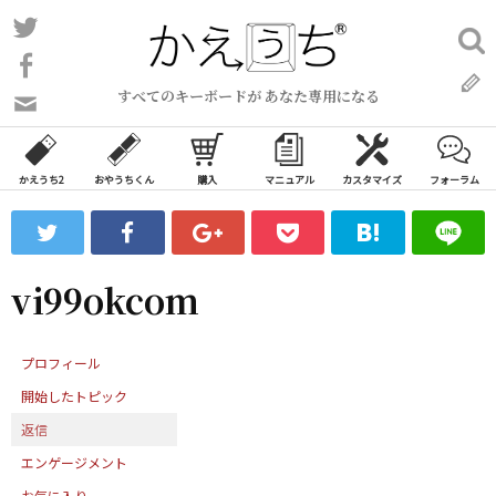
コ
Twitter
検
ン
索:
Facebook
テ
すべてのキーボードが あなた専用になる
ン
問
い
ツ
合
へ
わ
かえうち2
おやうちくん
購入
マニュアル
カスタマイズ
フォーラム
ス
せ
キ
フ
ッ
ォ
ー
プ
vi99okcom
ム
プロフィール
開始したトピック
返信
エンゲージメント
お気に入り