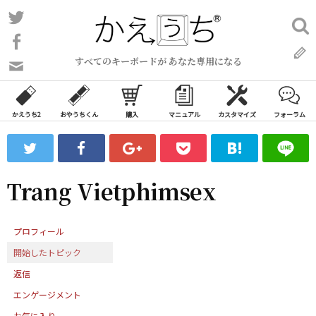
コ
Twitter
検
ン
索:
Facebook
テ
すべてのキーボードが あなた専用になる
ン
問
い
ツ
合
へ
わ
かえうち2
おやうちくん
購入
マニュアル
カスタマイズ
フォーラム
ス
せ
キ
フ
ッ
ォ
ー
プ
Trang Vietphimsex
ム
プロフィール
開始したトピック
返信
エンゲージメント
お気に入り