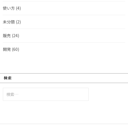
使い方
(4)
未分類
(2)
販売
(24)
開発
(60)
検索
検
索: