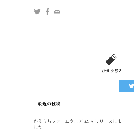
コ
Twitter
Facebook
問
ン
い
テ
合
ン
わ
ツ
せ
へ
フ
ス
ォ
キ
ー
ッ
かえうち2
ム
プ
最近の投稿
かえうちファームウェア 3.5 をリリースしま
した