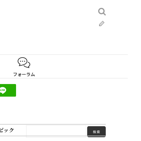
検
索:
ブ
ロ
グ
フォーラム
ピック