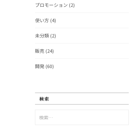
プロモーション
(2)
使い方
(4)
未分類
(2)
販売
(24)
開発
(60)
検索
検
索: