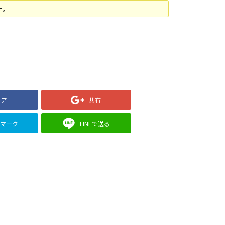
た。
ェア
共有
クマーク
LINEで送る