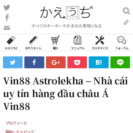
コ
Twitter
検
ン
索:
Facebook
テ
すべてのキーボードが あなた専用になる
ン
問
い
ツ
合
へ
わ
かえうち2
おやうちくん
購入
マニュアル
カスタマイズ
フォーラム
ス
せ
キ
フ
ッ
ォ
ー
プ
Vin88 Astrolekha – Nhà cái
ム
uy tín hàng đầu châu Á
Vin88
プロフィール
開始したトピック