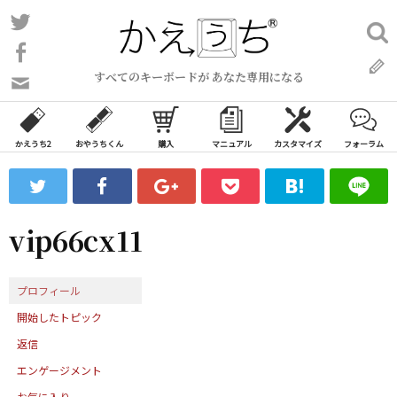
コ
Twitter
検
ン
索:
Facebook
テ
すべてのキーボードが あなた専用になる
ン
問
い
ツ
合
へ
わ
かえうち2
おやうちくん
購入
マニュアル
カスタマイズ
フォーラム
ス
せ
キ
フ
ッ
ォ
ー
プ
vip66cx11
ム
プロフィール
開始したトピック
返信
エンゲージメント
お気に入り