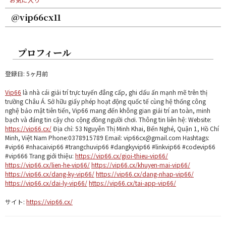
@vip66cx11
プロフィール
登録日: 5ヶ月前
Vip66
là nhà cái giải trí trực tuyến đẳng cấp, ghi dấu ấn mạnh mẽ trên thị
trường Châu Á. Sở hữu giấy phép hoạt động quốc tế cùng hệ thống công
nghệ bảo mật tiên tiến, Vip66 mang đến không gian giải trí an toàn, minh
bạch và đáng tin cậy cho cộng đồng người chơi. Thông tin liên hệ: Website:
https://vip66.cx/
Địa chỉ: 53 Nguyễn Thị Minh Khai, Bến Nghé, Quận 1, Hồ Chí
Minh, Việt Nam Phone:0378915789 Email: vip66cx@gmail.com Hashtags:
#vip66 #nhacaivip66 #trangchuvip66 #dangkyvip66 #linkvip66 #codevip66
#vip666 Trang giới thiệu:
https://vip66.cx/gioi-thieu-vip66/
https://vip66.cx/lien-he-vip66/
https://vip66.cx/khuyen-mai-vip66/
https://vip66.cx/dang-ky-vip66/
https://vip66.cx/dang-nhap-vip66/
https://vip66.cx/dai-ly-vip66/
https://vip66.cx/tai-app-vip66/
サイト:
https://vip66.cx/