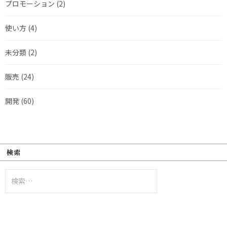
プロモーション
(2)
使い方
(4)
未分類
(2)
販売
(24)
開発
(60)
検索
検
索: