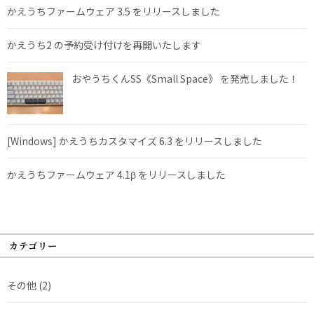
かえうちファームウェア 3.5 をリリースしました
かえうち2 の予約受け付けを再開いたします
おやうちくんSS《Small Space》 を発売しました！
[Windows] かえうちカスタマイズ 6.3 をリリースしました
かえうちファームウェア 4.1β をリリースしました
カテゴリー
その他
(2)