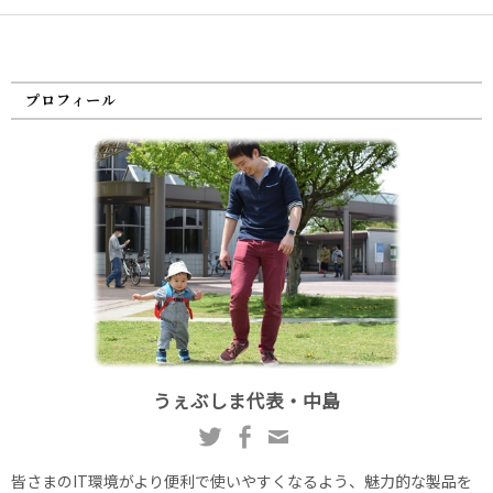
プロフィール
うぇぶしま代表・中島
皆さまのIT環境がより便利で使いやすくなるよう、魅力的な製品を