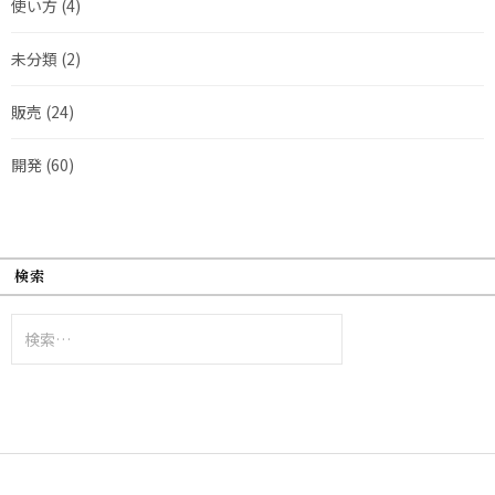
使い方
(4)
未分類
(2)
販売
(24)
開発
(60)
検索
検
索: