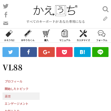
コ
Twitter
検
ン
索:
Facebook
テ
すべてのキーボードが あなた専用になる
ン
問
い
ツ
合
へ
わ
かえうち2
おやうちくん
購入
マニュアル
カスタマイズ
フォーラム
ス
せ
キ
フ
ッ
ォ
ー
プ
VL88
ム
プロフィール
開始したトピック
返信
エンゲージメント
お気に入り