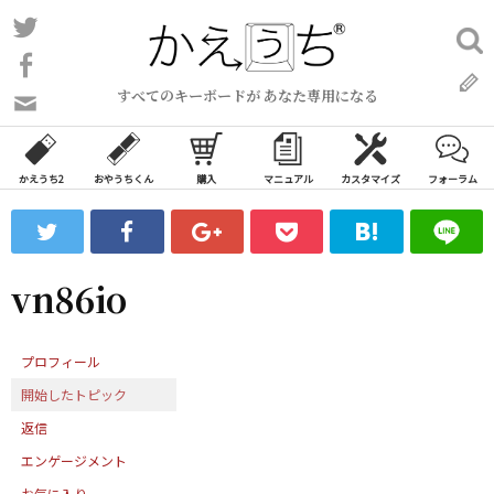
コ
Twitter
検
ン
索:
Facebook
テ
すべてのキーボードが あなた専用になる
ン
問
い
ツ
合
へ
わ
かえうち2
おやうちくん
購入
マニュアル
カスタマイズ
フォーラム
ス
せ
キ
フ
ッ
ォ
ー
プ
vn86io
ム
プロフィール
開始したトピック
返信
エンゲージメント
お気に入り