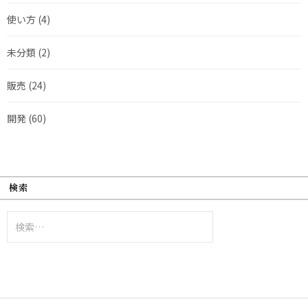
使い方
(4)
未分類
(2)
販売
(24)
開発
(60)
検索
検
索: