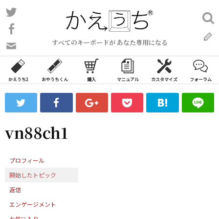
コ
Twitter
検
ン
索:
Facebook
テ
すべてのキーボードが あなた専用になる
ン
問
い
ツ
合
へ
わ
かえうち2
おやうちくん
購入
マニュアル
カスタマイズ
フォーラム
ス
せ
キ
フ
ッ
ォ
ー
プ
vn88ch1
ム
プロフィール
開始したトピック
返信
エンゲージメント
お気に入り