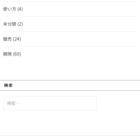
使い方
(4)
未分類
(2)
販売
(24)
開発
(60)
検索
検
索: