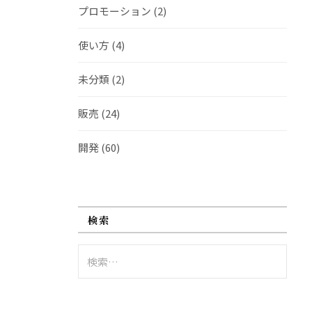
プロモーション
(2)
使い方
(4)
未分類
(2)
販売
(24)
開発
(60)
検索
検
索: