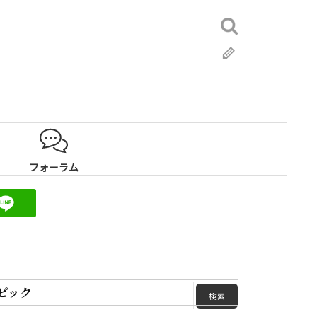
検
索:
ブ
ロ
グ
フォーラム
ピック