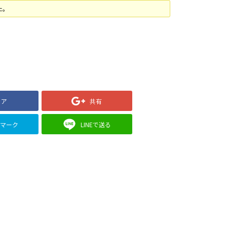
た。
ェア
共有
クマーク
LINEで送る