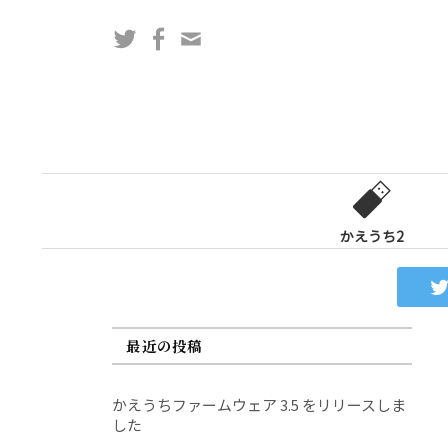
コ
Twitter
Facebook
問
ン
い
テ
合
ン
わ
ツ
せ
へ
フ
ス
ォ
キ
ー
ッ
かえうち2
ム
プ
最近の投稿
かえうちファームウェア 3.5 をリリースしま
した