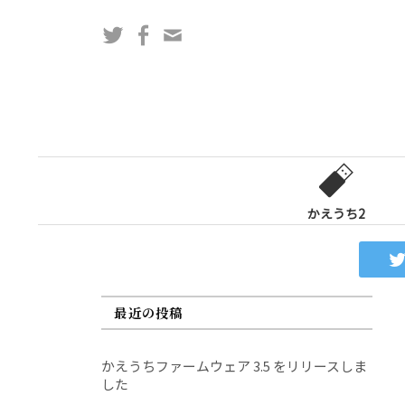
コ
Twitter
Facebook
問
ン
い
テ
合
ン
わ
ツ
せ
へ
フ
ス
ォ
キ
ー
ッ
かえうち2
ム
プ
最近の投稿
かえうちファームウェア 3.5 をリリースしま
した