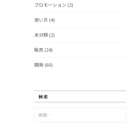
プロモーション
(2)
使い方
(4)
未分類
(2)
販売
(24)
開発
(60)
検索
検
索: