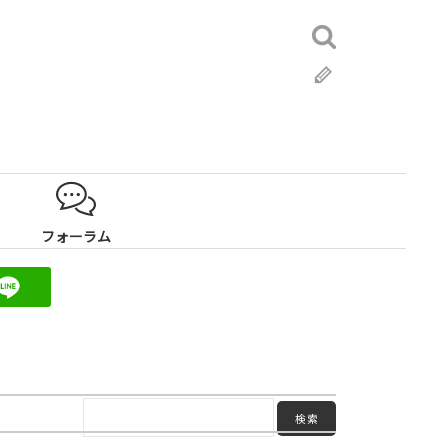
検
索:
ブ
ロ
グ
フォーラム