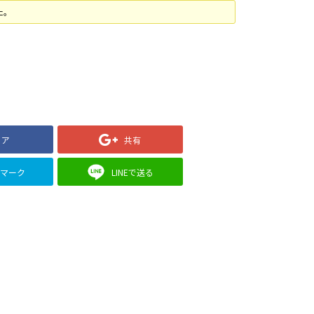
た。
ェア
共有
クマーク
LINEで送る