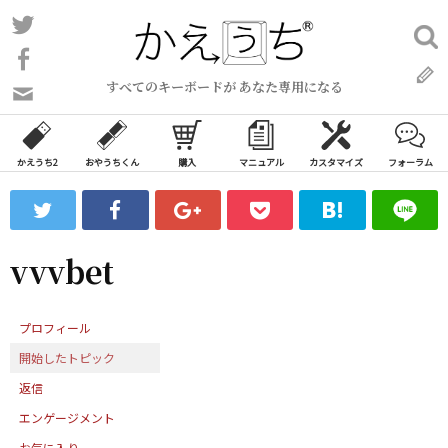
コ
Twitter
検
ン
索:
Facebook
テ
すべてのキーボードが あなた専用になる
ン
問
い
ツ
合
へ
わ
かえうち2
おやうちくん
購入
マニュアル
カスタマイズ
フォーラム
ス
せ
キ
フ
ッ
ォ
ー
プ
vvvbet
ム
プロフィール
開始したトピック
返信
エンゲージメント
お気に入り