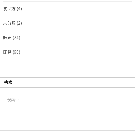
使い方
(4)
未分類
(2)
販売
(24)
開発
(60)
検索
検
索: