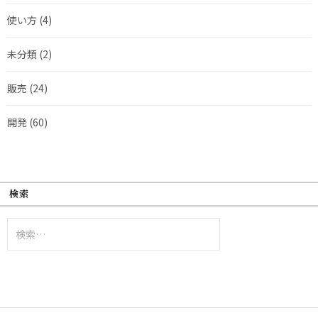
使い方
(4)
未分類
(2)
販売
(24)
開発
(60)
検索
検
索: