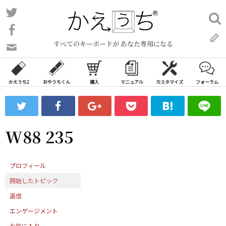
コ
Twitter
検
ン
索:
Facebook
テ
すべてのキーボードが あなた専用になる
ン
問
い
ツ
合
へ
わ
かえうち2
おやうちくん
購入
マニュアル
カスタマイズ
フォーラム
ス
せ
キ
フ
ッ
ォ
ー
プ
W88 235
ム
プロフィール
開始したトピック
返信
エンゲージメント
お気に入り