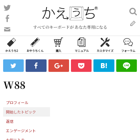
コ
Twitter
検
ン
索:
Facebook
テ
すべてのキーボードが あなた専用になる
ン
問
い
ツ
合
へ
わ
かえうち2
おやうちくん
購入
マニュアル
カスタマイズ
フォーラム
ス
せ
キ
フ
ッ
ォ
ー
プ
W88
ム
プロフィール
開始したトピック
返信
エンゲージメント
お気に入り