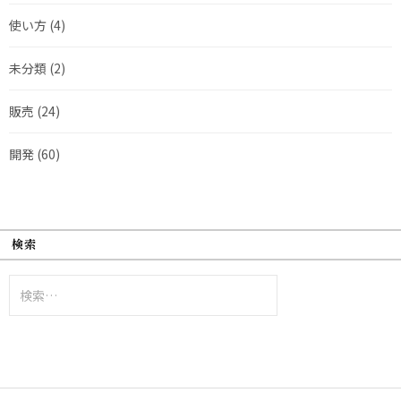
使い方
(4)
未分類
(2)
販売
(24)
開発
(60)
検索
検
索: