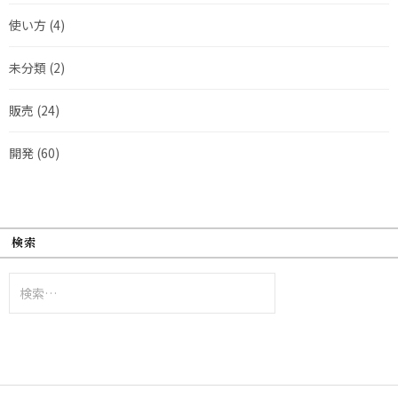
使い方
(4)
未分類
(2)
販売
(24)
開発
(60)
検索
検
索: