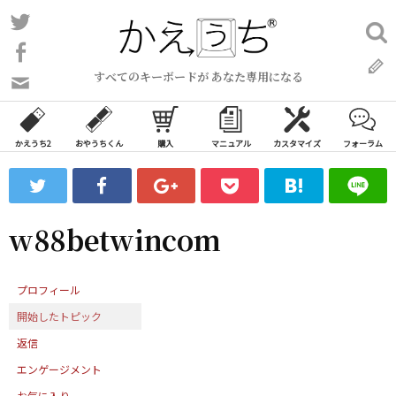
コ
Twitter
検
ン
索:
Facebook
テ
すべてのキーボードが あなた専用になる
ン
問
い
ツ
合
へ
わ
かえうち2
おやうちくん
購入
マニュアル
カスタマイズ
フォーラム
ス
せ
キ
フ
ッ
ォ
ー
プ
w88betwincom
ム
プロフィール
開始したトピック
返信
エンゲージメント
お気に入り