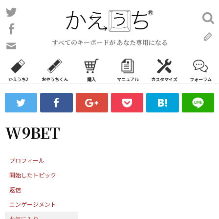
コ
Twitter
検
ン
索:
Facebook
テ
すべてのキーボードが あなた専用になる
ン
問
い
ツ
合
へ
わ
かえうち2
おやうちくん
購入
マニュアル
カスタマイズ
フォーラム
ス
せ
キ
フ
ッ
ォ
ー
プ
W9BET
ム
プロフィール
開始したトピック
返信
エンゲージメント
お気に入り