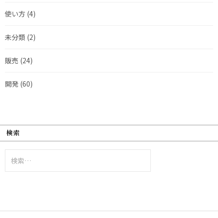
使い方
(4)
未分類
(2)
販売
(24)
開発
(60)
検索
検
索: