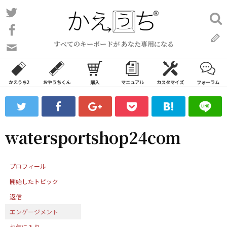
コ
Twitter
検
ン
索:
Facebook
テ
すべてのキーボードが あなた専用になる
ン
問
い
ツ
合
へ
わ
かえうち2
おやうちくん
購入
マニュアル
カスタマイズ
フォーラム
ス
せ
キ
フ
ッ
ォ
ー
プ
watersportshop24com
ム
プロフィール
開始したトピック
返信
エンゲージメント
お気に入り