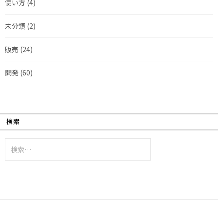
使い方
(4)
未分類
(2)
販売
(24)
開発
(60)
検索
検
索: