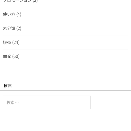
使い方
(4)
未分類
(2)
販売
(24)
開発
(60)
検索
検
索: