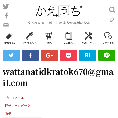
コ
Twitter
検
ン
索:
Facebook
テ
すべてのキーボードが あなた専用になる
ン
問
い
ツ
合
へ
わ
かえうち2
おやうちくん
購入
マニュアル
カスタマイズ
フォーラム
ス
せ
キ
フ
ッ
ォ
ー
プ
wattanatidkratok670@gma
ム
il.com
プロフィール
開始したトピック
返信