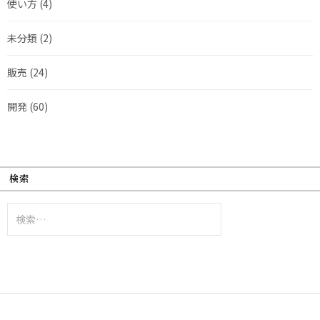
使い方
(4)
未分類
(2)
販売
(24)
開発
(60)
検索
検
索: