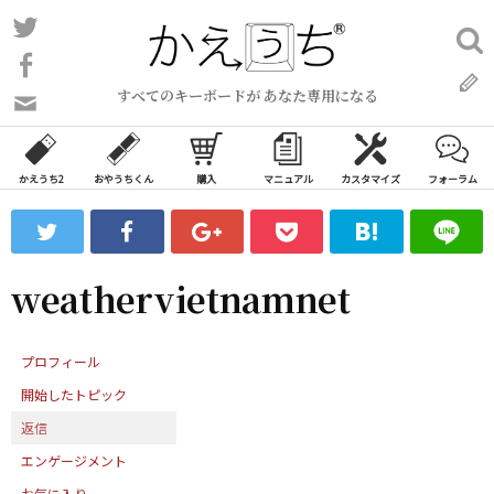
コ
Twitter
検
ン
索:
Facebook
テ
すべてのキーボードが あなた専用になる
ン
問
い
ツ
合
へ
わ
かえうち2
おやうちくん
購入
マニュアル
カスタマイズ
フォーラム
ス
せ
キ
フ
ッ
ォ
ー
プ
weathervietnamnet
ム
プロフィール
開始したトピック
返信
エンゲージメント
お気に入り